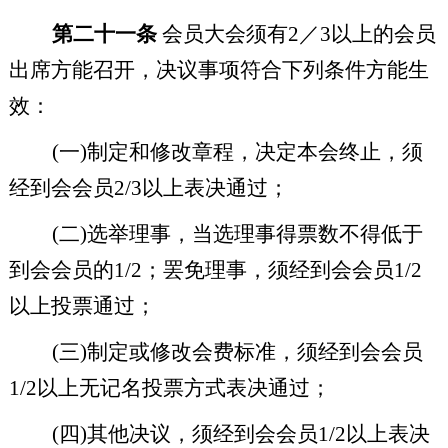
第二十一条
会员大会须有
2
／
3
以上的会员
出席方能召开，决议事项符合下列条件方能生
效：
(
一
)
制定和修改章程，决定本会终止，须
经到会会员
2/3
以上表决通过；
(
二
)
选举理事，当选理事得票数不得低于
到会会员的
1/2
；罢免理事，须经到会会员
1/2
以上投票通过；
(
三
)
制定或修改会费标准，须经到会会员
1/2
以上无记名投票方式表决通过；
(
四
)
其他决议，须经到会会员
1/2
以上表决