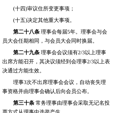
(
十四
)
审议住所变更事项；
(
十五
)
决定其他重大事项。
第二十八条
理事会每届
5
年。理事会与会
员大会任期相同，与会员大会同时换届。
第二十九条
理事会会议须有
2/3
以上理事
出席方能召开，其决议须经到会理事
2/3
以上表
决通过方能生效。
理事
3
次不出席理事会会议，自动丧失理
事资格
并由理事会确认后向会员公布
。
第三十条
常务理事由理事会采取无记名投
票方式从理事中选举产生。