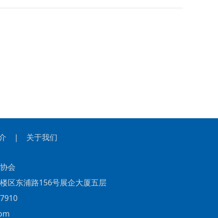
介
|
关于我们
协会
东浦路156号展企大厦五层
910
om