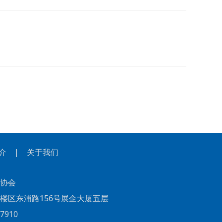
介
|
关于我们
协会
东浦路156号展企大厦五层
910