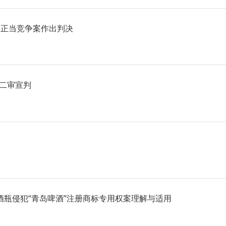
不正当竞争案作出判决
争二审宣判
瓶侵犯“青岛啤酒”注册商标专用权案理解与适用