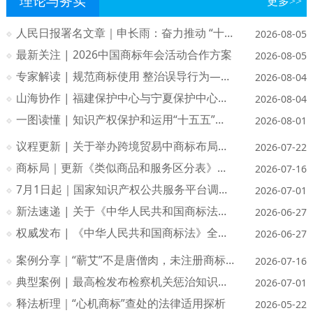
理论与务实
更多>>
人民日报署名文章｜申长雨：奋力推动 “十五五” 知识产权事业高质量发展
2026-08-05
最新关注 | 2026中国商标年会活动合作方案
2026-08-05
专家解读 | 规范商标使用 整治误导行为——《中华人民共和国商标法》第五次修订新增第五十六条解读
2026-08-04
山海协作 | 福建保护中心与宁夏保护中心签署地理标志协同保护合作协议
2026-08-04
一图读懂 | 知识产权保护和运用“十五五”规划
2026-08-01
议程更新 | 关于举办跨境贸易中商标布局与保护策略培训班的通知
2026-07-22
商标局｜更新《类似商品和服务区分表》以外可接受商品和服务项目名称
2026-07-16
7月1日起｜国家知识产权公共服务平台调整新用户注册及网申代理人员备案、变更方式
2026-07-01
新法速递 | 关于《中华人民共和国商标法（修订草案）》的说明
2026-06-27
权威发布 | 《中华人民共和国商标法》全文发布
2026-06-27
案例分享｜“蕲艾”不是唐僧肉，未注册商标也受保护
2026-07-16
典型案例 | 最高检发布检察机关惩治知识产权恶意诉讼典型案例
2026-07-01
释法析理｜“心机商标”查处的法律适用探析
2026-05-22